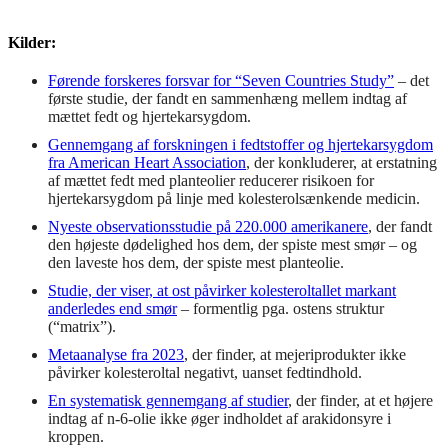
Kilder:
Førende forskeres forsvar for “Seven Countries Study”
– det
første studie, der fandt en sammenhæng mellem indtag af
mættet fedt og hjertekarsygdom.
Gennemgang af forskningen i fedtstoffer og hjertekarsygdom
fra American Heart Association
, der konkluderer, at erstatning
af mættet fedt med planteolier reducerer risikoen for
hjertekarsygdom på linje med kolesterolsænkende medicin.
Nyeste observationsstudie på 220.000 amerikanere
, der fandt
den højeste dødelighed hos dem, der spiste mest smør – og
den laveste hos dem, der spiste mest planteolie.
Studie, der viser, at ost påvirker kolesteroltallet markant
anderledes end smør
– formentlig pga. ostens struktur
(“matrix”).
Metaanalyse fra 2023
, der finder, at mejeriprodukter ikke
påvirker kolesteroltal negativt, uanset fedtindhold.
En systematisk gennemgang af studier
, der finder, at et højere
indtag af n-6-olie ikke øger indholdet af arakidonsyre i
kroppen.