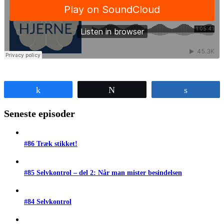
Share
Tweet
Share
Seneste episoder
#86 Træk stikket!
#85 Selvkontrol – del 2: Når man mister besindelsen
#84 Selvkontrol