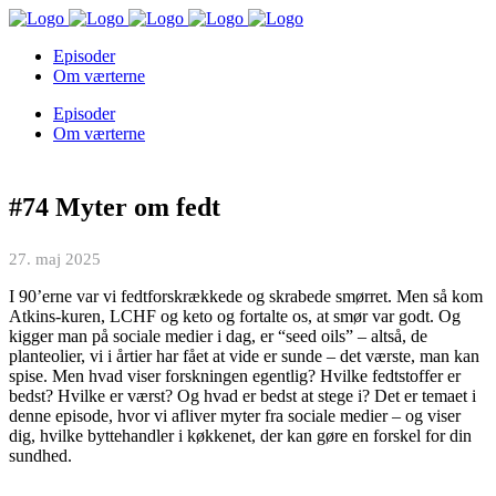
Episoder
Om værterne
Episoder
Om værterne
#74 Myter om fedt
27. maj 2025
I 90’erne var vi fedtforskrækkede og skrabede smørret. Men så kom
Atkins-kuren, LCHF og keto og fortalte os, at smør var godt. Og
kigger man på sociale medier i dag, er “seed oils” – altså, de
planteolier, vi i årtier har fået at vide er sunde – det værste, man kan
spise. Men hvad viser forskningen egentlig? Hvilke fedtstoffer er
bedst? Hvilke er værst? Og hvad er bedst at stege i? Det er temaet i
denne episode, hvor vi afliver myter fra sociale medier – og viser
dig, hvilke byttehandler i køkkenet, der kan gøre en forskel for din
sundhed.