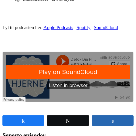
Lyt til podcasten her:
Apple Podcasts
|
Spotify
|
SoundCloud
Share
Tweet
Share
Seneste episoder