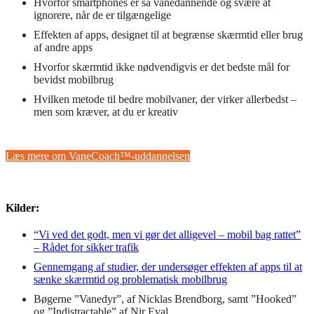
Hvorfor smartphones er så vanedannende og svære at
ignorere, når de er tilgængelige
Effekten af apps, designet til at begrænse skærmtid eller brug
af andre apps
Hvorfor skærmtid ikke nødvendigvis er det bedste mål for
bevidst mobilbrug
Hvilken metode til bedre mobilvaner, der virker allerbedst –
men som kræver, at du er kreativ
Læs mere om VaneCoach™-uddannelsen
Kilder:
“Vi ved det godt, men vi gør det alligevel – mobil bag rattet”
– Rådet for sikker trafik
Gennemgang af studier, der undersøger effekten af apps til at
sænke skærmtid og problematisk mobilbrug
Bøgerne ”Vanedyr”, af Nicklas Brendborg, samt ”Hooked”
og ”Indistractable” af Nir Eyal.