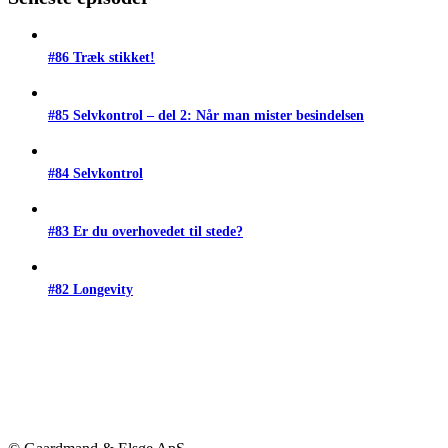
#86 Træk stikket!
#85 Selvkontrol – del 2: Når man mister besindelsen
#84 Selvkontrol
#83 Er du overhovedet til stede?
#82 Longevity