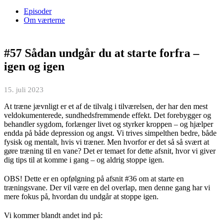
Episoder
Om værterne
#57 Sådan undgår du at starte forfra –
igen og igen
15. juli 2023
At træne jævnligt er et af de tilvalg i tilværelsen, der har den mest
veldokumenterede, sundhedsfremmende effekt. Det forebygger og
behandler sygdom, forlænger livet og styrker kroppen – og hjælper
endda på både depression og angst. Vi trives simpelthen bedre, både
fysisk og mentalt, hvis vi træner. Men hvorfor er det så så svært at
gøre træning til en vane? Det er temaet for dette afsnit, hvor vi giver
dig tips til at komme i gang – og aldrig stoppe igen.
OBS! Dette er en opfølgning på afsnit #36 om at starte en
træningsvane. Der vil være en del overlap, men denne gang har vi
mere fokus på, hvordan du undgår at stoppe igen.
Vi kommer blandt andet ind på: