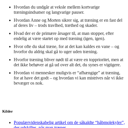
Hvordan du undgår at veksle mellem kortvarige
træningsindsatser og langvarige pauser.
Hvordan Anne og Morten sikrer sig, at træning er en fast del
af deres liv – trods travlhed, træthed og skader.
Hvad der er de primære årsager til, at man stopper, efter
endelig at være startet op med træning (igen, igen).
Hvor ofte du skal træne, for at det kan kaldes en vane – og
hvorfor du aldrig skal gå to uger uden træning.
Hvorfor træning bliver nødt til at være en topprioritet, men at
det ikke behøver at gå ud over alt det, du synes er vigtigere.
Hvordan vi mennesker muligvis er “afhængige” at træning,
for at have det godt – og hvordan vi kan mistrives når vi ikke
bevæger os nok.
Kilder
Populærvidenskabelig artikel om de såkaldte “håbmolekyler”,
der udskilles, når man træner