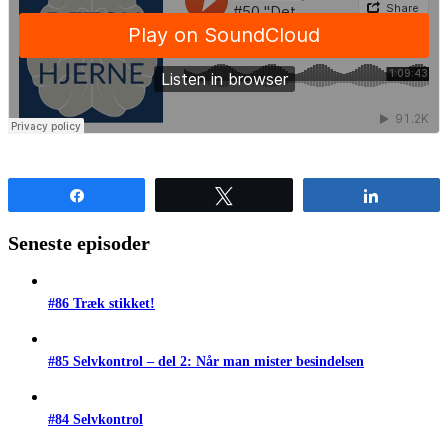
Share
Tweet
Share
Seneste episoder
#86 Træk stikket!
#85 Selvkontrol – del 2: Når man mister besindelsen
#84 Selvkontrol