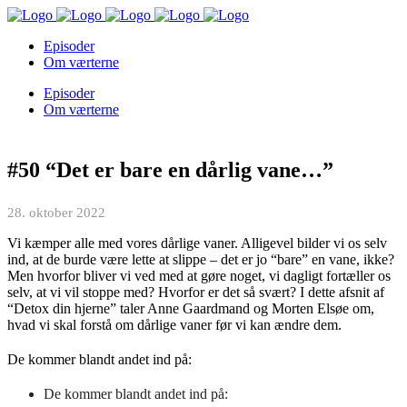
Episoder
Om værterne
Episoder
Om værterne
#50 “Det er bare en dårlig vane…”
28. oktober 2022
Vi kæmper alle med vores dårlige vaner. Alligevel bilder vi os selv
ind, at de burde være lette at slippe – det er jo “bare” en vane, ikke?
Men hvorfor bliver vi ved med at gøre noget, vi dagligt fortæller os
selv, at vi vil stoppe med? Hvorfor er det så svært? I dette afsnit af
“Detox din hjerne” taler Anne Gaardmand og Morten Elsøe om,
hvad vi skal forstå om dårlige vaner før vi kan ændre dem.
De kommer blandt andet ind på:
De kommer blandt andet ind på: