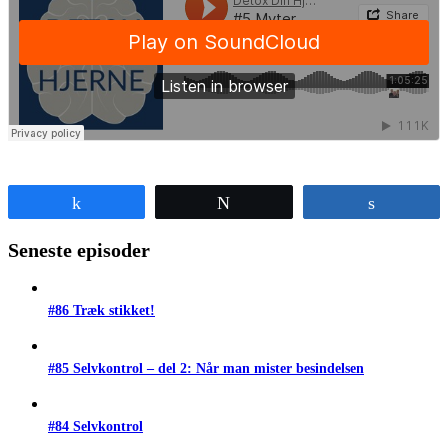
Share
Tweet
Share
Seneste episoder
#86 Træk stikket!
#85 Selvkontrol – del 2: Når man mister besindelsen
#84 Selvkontrol