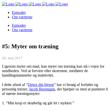
Episoder
Om værterne
Episoder
Om værterne
#5: Myter om træning
26. maj 2017
Ligesom myter om mad, kan myter om træning kan stå i vejen for
sundheden. Ved at forvirre eller skræmme, medfører de
handlingslammelse og inaktivitet.
I dette afsnit af “
Detox din hjerne
” har vi besøg af forfatter og
personlig træner,
Jacob Beermann
, der hjælper os med at punktere 6
af største træningsmyter:
1. “Min krop er skrøbelig og går let i stykker.”