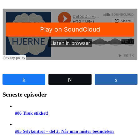
Share
Tweet
Share
Seneste episoder
#86 Træk stikket!
#85 Selvkontrol – del 2: Når man mister besindelsen