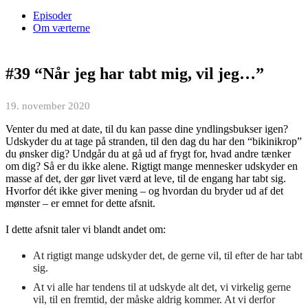
Episoder
Om værterne
#39 “Når jeg har tabt mig, vil jeg…”
19. november 2020
Venter du med at date, til du kan passe dine yndlingsbukser igen?
Udskyder du at tage på stranden, til den dag du har den “bikinikrop”
du ønsker dig? Undgår du at gå ud af frygt for, hvad andre tænker
om dig? Så er du ikke alene. Rigtigt mange mennesker udskyder en
masse af det, der gør livet værd at leve, til de engang har tabt sig.
Hvorfor dét ikke giver mening – og hvordan du bryder ud af det
mønster – er emnet for dette afsnit.
I dette afsnit taler vi blandt andet om:
At rigtigt mange udskyder det, de gerne vil, til efter de har tabt
sig.
At vi alle har tendens til at udskyde alt det, vi virkelig gerne
vil, til en fremtid, der måske aldrig kommer. At vi derfor