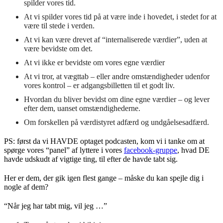
spilder vores tid.
At vi spilder vores tid på at være inde i hovedet, i stedet for at
være til stede i verden.
At vi kan være drevet af “internaliserede værdier”, uden at
være bevidste om det.
At vi ikke er bevidste om vores egne værdier
At vi tror, at vægttab – eller andre omstændigheder udenfor
vores kontrol – er adgangsbilletten til et godt liv.
Hvordan du bliver bevidst om dine egne værdier – og lever
efter dem, uanset omstændighederne.
Om forskellen på værdistyret adfærd og undgåelsesadfærd.
PS: først da vi HAVDE optaget podcasten, kom vi i tanke om at
spørge vores “panel” af lyttere i vores
facebook-gruppe
, hvad DE
havde udskudt af vigtige ting, til efter de havde tabt sig.
Her er dem, der gik igen flest gange – måske du kan spejle dig i
nogle af dem?
“Når jeg har tabt mig, vil jeg …”