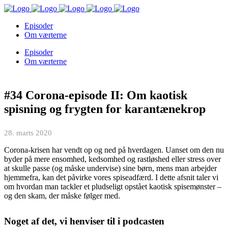
Episoder
Om værterne
Episoder
Om værterne
#34 Corona-episode II: Om kaotisk
spisning og frygten for karantænekrop
28. marts 2020
Corona-krisen har vendt op og ned på hverdagen. Uanset om den nu
byder på mere ensomhed, kedsomhed og rastløshed eller stress over
at skulle passe (og måske undervise) sine børn, mens man arbejder
hjemmefra, kan det påvirke vores spiseadfærd. I dette afsnit taler vi
om hvordan man tackler et pludseligt opstået kaotisk spisemønster –
og den skam, der måske følger med.
Noget af det, vi henviser til i podcasten