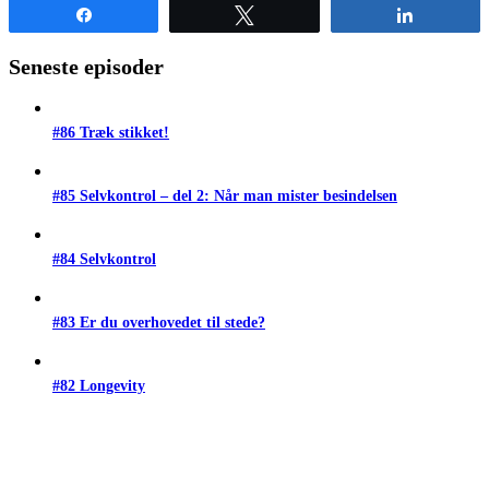
Share
Tweet
Share
Seneste episoder
#86 Træk stikket!
#85 Selvkontrol – del 2: Når man mister besindelsen
#84 Selvkontrol
#83 Er du overhovedet til stede?
#82 Longevity