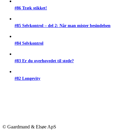
#86 Træk stikket!
#85 Selvkontrol – del 2: Når man mister besindelsen
#84 Selvkontrol
#83 Er du overhovedet til stede?
#82 Longevity
© Gaardmand & Elsøe ApS