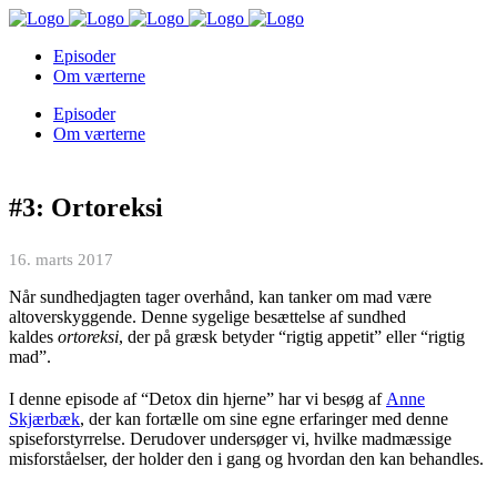
Episoder
Om værterne
Episoder
Om værterne
#3: Ortoreksi
16. marts 2017
Når sundhedjagten tager overhånd, kan tanker om mad være
altoverskyggende. Denne sygelige besættelse af sundhed
kaldes
ortoreksi
, der på græsk betyder “rigtig appetit” eller “rigtig
mad”.
I denne episode af “Detox din hjerne” har vi besøg af
Anne
Skjærbæk
, der kan fortælle om sine egne erfaringer med denne
spiseforstyrrelse. Derudover undersøger vi, hvilke madmæssige
misforståelser, der holder den i gang og hvordan den kan behandles.